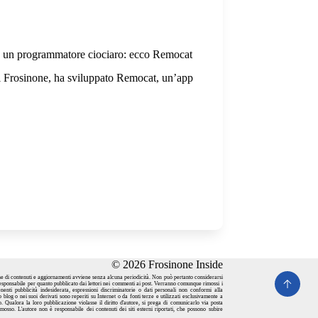
 da un programmatore ciociaro: ecco Remocat
di Frosinone, ha sviluppato Remocat, un’app
© 2026 Frosinone Inside
one di contenuti e aggiornamenti avviene senza alcuna periodicità. Non può pertanto considerarsi
responsabile per quanto pubblicato dai lettori nei commenti ai post. Verranno comunque rimossi i
ntenenti pubblicità indesiderata, espressioni discriminatorie o dati personali non conformi alla
 blog o nei suoi derivati sono reperiti su Internet o da fonti terze e utilizzati esclusivamente a
o. Qualora la loro pubblicazione violasse il diritto d'autore, si prega di comunicarlo via
posta
mosso. L'autore non è responsabile dei contenuti dei siti esterni riportati, che possono subire