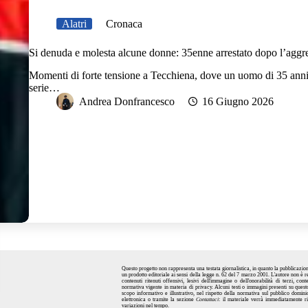
Alatri
Cronaca
Si denuda e molesta alcune donne: 35enne arrestato dopo l’aggre
Momenti di forte tensione a Tecchiena, dove un uomo di 35 anni 
serie…
Andrea Donfrancesco
16 Giugno 2026
Questo
progetto
non rappresenta una testata giornalistica, in quanto la pubblicazi
un prodotto editoriale ai sensi della
legge n. 62 del 7 marzo 2001
. L'autore non è 
contenuti ritenuti offensivi, lesivi dell'immagine o dell'onorabilità di terzi, co
normativa vigente in materia di privacy. Alcuni testi o immagini presenti su questo
scopo informativo e illustrativo, nel rispetto della normativa sul pubblico domini
elettronica
o tramite la sezione
Contattaci
: il materiale verrà immediatamente ri
variazioni nel tempo.