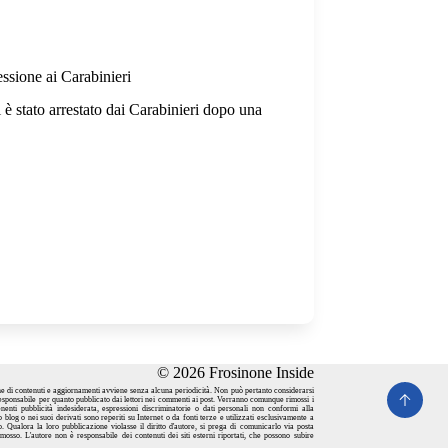
ssione ai Carabinieri
è stato arrestato dai Carabinieri dopo una
© 2026 Frosinone Inside
one di contenuti e aggiornamenti avviene senza alcuna periodicità. Non può pertanto considerarsi
responsabile per quanto pubblicato dai lettori nei commenti ai post. Verranno comunque rimossi i
ntenenti pubblicità indesiderata, espressioni discriminatorie o dati personali non conformi alla
 blog o nei suoi derivati sono reperiti su Internet o da fonti terze e utilizzati esclusivamente a
o. Qualora la loro pubblicazione violasse il diritto d'autore, si prega di comunicarlo via
posta
mosso. L'autore non è responsabile dei contenuti dei siti esterni riportati, che possono subire