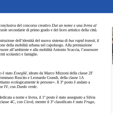
 conclusiva del concorso creativo
Dai un nome e una livrea al
ole secondarie di primo grado e del liceo artistico della città.
ostruzione dell’identità del nuovo sistema di
bus rapid transit
, il
ione della mobilità urbana nel capoluogo. Alla premiazione
ssore all’ambiente e alla mobilità Antonio Scaccia, l’assessore
nti scolastici e famiglie.
to è stato
Essegliè
, ideato da Marco Mizzoni della classe 2F
ti Tommaso Ruscito e Leonardo Grandi, della classe 1A
rtiamo ecologicamente le persone». Il 3º posto è andato a
one IV, con
Dardo verde
.
 dedicata a nome e livrea, il 1º posto è stato assegnato a Silvia
, classe 4C, con
Ciovà
, mentre il 3º classificato è stato
Frugo
,