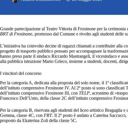
Grande partecipazione al Teatro Vittoria di Frosinone per la cerimonia
BRT di Frosinone
, promosso dal Comune e rivolto agli studenti delle scu
L’iniziativa ha coinvolto decine di ragazzi chiamati a contribuire alla c
progetto di trasporto pubblico pensato per accompagnare la trasformaz
hanno preso parte il sindaco Riccardo Mastrangeli, il vicesindaco e asse
alla pubblica istruzione Mario Grieco, insieme a studenti, docenti, dirige
I vincitori del concorso
Per la categoria A, dedicata alla proposta del solo nome, il 1º classifica
dell’istituto comprensivo Frosinone IV. Al 2º posto si sono classifica
dell’istituto comprensivo Frosinone III, con
TELP
, acronimo di «traspo
Francesco Dell’Unto, della classe 2C dell’istituto comprensivo Frosin
Per la categoria B, riservata agli studenti del liceo artistico Bragaglia e
Gemma, classe 4C, con
FRT
. Il 2º posto è andato a Caterina Saccucci
proposto da Ekaterina Zoli della classe 5C.