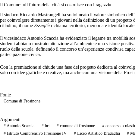
Il Comune: «Il futuro della città si costruisce con i ragazzi»
Il sindaco Riccardo Mastrangeli ha sottolineato il valore simbolico del
per coinvolgere direttamente i giovani nella definizione di un progetto d
cittadino, il nome
Essegliè
richiama territorio, memoria e identità locale 
Il vicesindaco Antonio Scaccia ha evidenziato il legame tra mobilità sos
studenti abbiano mostrato attenzione all’ambiente e una visione positiva
ruolo della scuola, definendo il concorso un’esperienza condivisa capace
partecipazione civica.
Con la premiazione si chiude una fase del progetto dedicata al coinvol
solo con idee grafiche e creative, ma anche con una visione della Frosi
Fonte
Comune di Frosinone
Argomenti
#
Antonio Scaccia
#
brt
#
comune di frosinone
#
concorso scolasti
#
Istituto Comprensivo Frosinone IV
#
Liceo Artistico Bragaglia
#
Ma