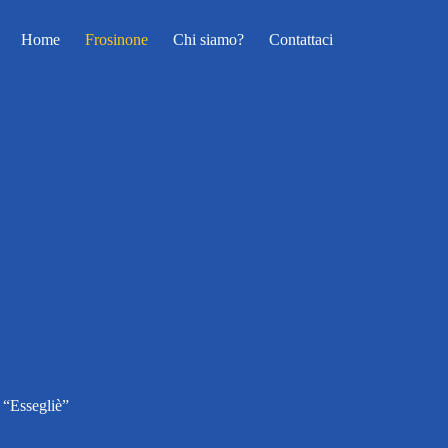
Home
Frosinone
Chi siamo?
Contattaci
à “Essegliè”