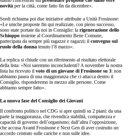
siamo concentrati sul
presentare proposte che siano vere
novità
per la città, come fatto fin da dicembre».
Sordi richiama poi due iniziative attribuite a Unità Frosinone:
«Le uniche proposte fin qui realizzate, con pieno successo,
sono state portate da noi in Consiglio: la
rigenerazione dello
Schioppo
insieme al Coordinamento Bene Comune,
partecipata da sempre più ragazze e ragazzi; il
convegno sul
ruolo della donna
tenuto l’8 marzo».
La replica si chiude con un riferimento al risultato elettorale
della lista: «Noi saremmo inconcludenti? A novembre la nostra
lista ha ricevuto il
voto di un giovane di Frosinone su 3
: non
abbiamo paura di una maggioranza che ci attacca dentro il
Consiglio, risponderemo in mezzo alle persone. Come
abbiamo sempre fatto».
La nuova fase del Consiglio dei Giovani
Il confronto politico nel CDG si apre quindi su 2 piani: da una
parte la maggioranza, che rivendica stabilità, compattezza e
capacità di governo dell’organismo; dall’altra l’opposizione,
che accusa Avanti Frosinone e Next Gen di aver costruito un
accordo centrato sulle cariche e non sulle idee.