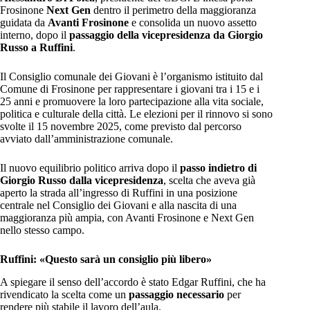
Frosinone
Next Gen
dentro il perimetro della maggioranza
guidata da
Avanti Frosinone
e consolida un nuovo assetto
interno, dopo il
passaggio della vicepresidenza da
Giorgio
Russo a Ruffini
.
Il Consiglio comunale dei Giovani è l’organismo istituito dal
Comune di Frosinone per rappresentare i giovani tra i 15 e i
25 anni e promuovere la loro partecipazione alla vita sociale,
politica e culturale della città. Le elezioni per il rinnovo si sono
svolte il 15 novembre 2025, come previsto dal percorso
avviato dall’amministrazione comunale.
Il nuovo equilibrio politico arriva dopo il
passo indietro di
Giorgio Russo dalla vicepresidenza
, scelta che aveva già
aperto la strada all’ingresso di Ruffini in una posizione
centrale nel Consiglio dei Giovani e alla nascita di una
maggioranza più ampia, con Avanti Frosinone e Next Gen
nello stesso campo.
Ruffini: «Questo sarà un consiglio più libero»
A spiegare il senso dell’accordo è stato Edgar Ruffini, che ha
rivendicato la scelta come un
passaggio necessario
per
rendere più stabile il lavoro dell’aula.