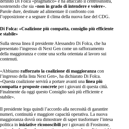
definito Di Folca «pragmatico» e ha attaccato il centrosinistra,
sostenendo che sia «
non in grado di intendere e volere
».
Parole dure, destinate ad alimentare il confronto con
l’opposizione e a segnare il clima della nuova fase del CDG.
Di Folca: «Coalizione più compatta, consiglio più efficiente
e stabile»
Sulla stessa linea il presidente Alessandro Di Folca, che ha
presentato l’ingresso di Next Gen come un rafforzamento
della maggioranza e come una scelta orientata al lavoro sui
contenuti.
«Abbiamo
rafforzato la coalizione di maggioranza
con
l’ingresso della lista Next Gen», ha dichiarato Di Folca.
«Questa coalizione servirà a portare avanti una
linea più
compatta e proposte concrete
per i giovani di questa città.
Finalmente da oggi questo Consiglio sarà più efficiente e
stabile».
Il presidente lega quindi l’accordo alla necessità di garantire
numeri, continuità e maggiore capacità operativa. La nuova
maggioranza dovrà ora dimostrare di saper trasformare l’intesa
politica in
iniziative riconoscibili
per i giovani di Frosinone,