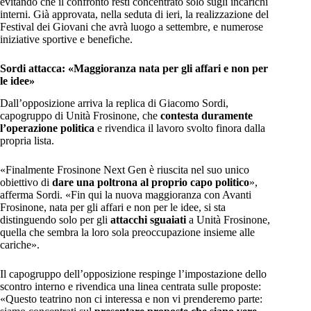
evitando che il confronto resti concentrato solo sugli incarichi
interni. Già approvata, nella seduta di ieri, la realizzazione del
Festival dei Giovani che avrà luogo a settembre, e numerose
iniziative sportive e benefiche.
Sordi attacca: «Maggioranza nata per gli affari e non per
le idee»
Dall’opposizione arriva la replica di Giacomo Sordi,
capogruppo di Unità Frosinone, che
contesta duramente
l’operazione politica
e rivendica il lavoro svolto finora dalla
propria lista.
«Finalmente Frosinone Next Gen è riuscita nel suo unico
obiettivo di
dare una poltrona al proprio capo politico
»,
afferma Sordi. «Fin qui la nuova maggioranza con Avanti
Frosinone, nata per gli affari e non per le idee, si sta
distinguendo solo per gli
attacchi sguaiati
a Unità Frosinone,
quella che sembra la loro sola preoccupazione insieme alle
cariche».
Il capogruppo dell’opposizione respinge l’impostazione dello
scontro interno e rivendica una linea centrata sulle proposte:
«Questo teatrino non ci interessa e non vi prenderemo parte: