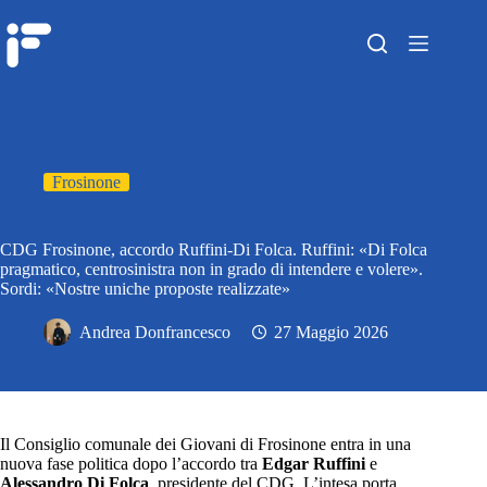
Frosinone
CDG Frosinone, accordo Ruffini-Di Folca. Ruffini: «Di Folca
pragmatico, centrosinistra non in grado di intendere e volere».
Sordi: «Nostre uniche proposte realizzate»
Andrea Donfrancesco
27 Maggio 2026
Il Consiglio comunale dei Giovani di Frosinone entra in una
nuova fase politica dopo l’accordo tra
Edgar Ruffini
e
Alessandro Di Folca
, presidente del CDG. L’intesa porta