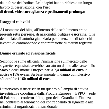
dalle forze dell’ordine. Le indagini hanno richiesto un lungo
lavoro di osservazione, con l’uso
di
droni
,
videosorveglianza
e
pedinamenti prolungati
.
I soggetti coinvolti
Al momento del blitz, all’interno dello stabilimento erano
presenti
sette persone
, di nazionalità
bulgara e ucraina
, tutte
denunciate all’autorità giudiziaria per detenzione di tabacchi
lavorati di contrabbando e contraffazione di marchi registrati.
Danno erariale ed evasione fiscale
Secondo le stime ufficiali, l’immissione sul mercato delle
sigarette sequestrate avrebbe causato un danno alle casse dello
Stato e dell’Unione Europea pari a
7,4 milioni di euro
in
accise e IVA evasa. Su base annuale, il danno complessivo
sfiorerebbe i
160 milioni di euro
.
L’intervento si inserisce in un quadro più ampio di attività
investigative coordinate dalla Procura Europea – EPPO – sede
di Palermo, e conferma l’impegno della Guardia di Finanza
nel contrasto al fenomeno del contrabbando di sigarette e alla
criminalità organizzata transnazionale.