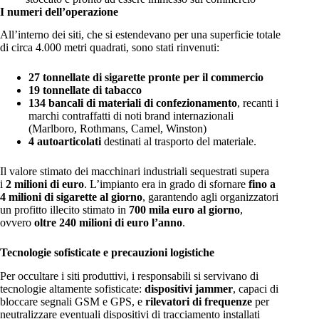
I numeri dell’operazione
All’interno dei siti, che si estendevano per una superficie totale
di circa 4.000 metri quadrati, sono stati rinvenuti:
27 tonnellate di sigarette pronte per il commercio
19 tonnellate di tabacco
134 bancali di materiali di confezionamento
, recanti i
marchi contraffatti di noti brand internazionali
(Marlboro, Rothmans, Camel, Winston)
4 autoarticolati
destinati al trasporto del materiale.
Il valore stimato dei macchinari industriali sequestrati supera
i
2 milioni di euro
. L’impianto era in grado di sfornare
fino a
4 milioni di sigarette al giorno
, garantendo agli organizzatori
un profitto illecito stimato in
700 mila euro al giorno
,
ovvero
oltre 240 milioni di euro l’anno
.
Tecnologie sofisticate e precauzioni logistiche
Per occultare i siti produttivi, i responsabili si servivano di
tecnologie altamente sofisticate:
dispositivi jammer
, capaci di
bloccare segnali GSM e GPS, e
rilevatori di frequenze
per
neutralizzare eventuali dispositivi di tracciamento installati