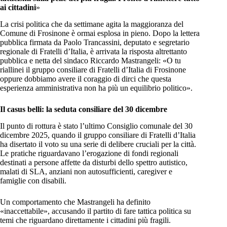
ai cittadini
»
La crisi politica che da settimane agita la maggioranza del
Comune di Frosinone è ormai esplosa in pieno. Dopo la lettera
pubblica firmata da Paolo Trancassini, deputato e segretario
regionale di Fratelli d’Italia, è arrivata la risposta altrettanto
pubblica e netta del sindaco Riccardo Mastrangeli: «O tu
riallinei il gruppo consiliare di Fratelli d’Italia di Frosinone
oppure dobbiamo avere il coraggio di dirci che questa
esperienza amministrativa non ha più un equilibrio politico».
Il casus belli: la seduta consiliare del 30 dicembre
Il punto di rottura è stato l’ultimo Consiglio comunale del 30
dicembre 2025, quando il gruppo consiliare di Fratelli d’Italia
ha disertato il voto su una serie di delibere cruciali per la città.
Le pratiche riguardavano l’erogazione di fondi regionali
destinati a persone affette da disturbi dello spettro autistico,
malati di SLA, anziani non autosufficienti, caregiver e
famiglie con disabili.
Un comportamento che Mastrangeli ha definito
«inaccettabile», accusando il partito di fare tattica politica su
temi che riguardano direttamente i cittadini più fragili.