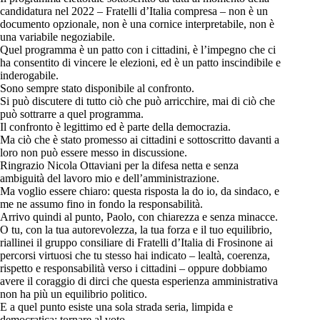
candidatura nel 2022 – Fratelli d’Italia compresa – non è un
documento opzionale, non è una cornice interpretabile, non è
una variabile negoziabile.
Quel programma è un patto con i cittadini, è l’impegno che ci
ha consentito di vincere le elezioni, ed è un patto inscindibile e
inderogabile.
Sono sempre stato disponibile al confronto.
Si può discutere di tutto ciò che può arricchire, mai di ciò che
può sottrarre a quel programma.
Il confronto è legittimo ed è parte della democrazia.
Ma ciò che è stato promesso ai cittadini e sottoscritto davanti a
loro non può essere messo in discussione.
Ringrazio Nicola Ottaviani per la difesa netta e senza
ambiguità del lavoro mio e dell’amministrazione.
Ma voglio essere chiaro: questa risposta la do io, da sindaco, e
me ne assumo fino in fondo la responsabilità.
Arrivo quindi al punto, Paolo, con chiarezza e senza minacce.
O tu, con la tua autorevolezza, la tua forza e il tuo equilibrio,
riallinei il gruppo consiliare di Fratelli d’Italia di Frosinone ai
percorsi virtuosi che tu stesso hai indicato – lealtà, coerenza,
rispetto e responsabilità verso i cittadini – oppure dobbiamo
avere il coraggio di dirci che questa esperienza amministrativa
non ha più un equilibrio politico.
E a quel punto esiste una sola strada seria, limpida e
democratica: tornare al voto.