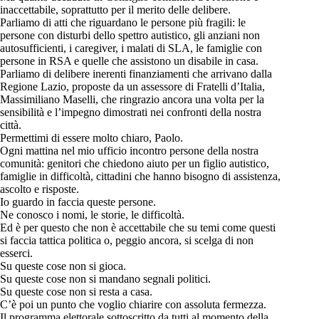
inaccettabile, soprattutto per il merito delle delibere.
Parliamo di atti che riguardano le persone più fragili: le
persone con disturbi dello spettro autistico, gli anziani non
autosufficienti, i caregiver, i malati di SLA, le famiglie con
persone in RSA e quelle che assistono un disabile in casa.
Parliamo di delibere inerenti finanziamenti che arrivano dalla
Regione Lazio, proposte da un assessore di Fratelli d’Italia,
Massimiliano Maselli, che ringrazio ancora una volta per la
sensibilità e l’impegno dimostrati nei confronti della nostra
città.
Permettimi di essere molto chiaro, Paolo.
Ogni mattina nel mio ufficio incontro persone della nostra
comunità: genitori che chiedono aiuto per un figlio autistico,
famiglie in difficoltà, cittadini che hanno bisogno di assistenza,
ascolto e risposte.
Io guardo in faccia queste persone.
Ne conosco i nomi, le storie, le difficoltà.
Ed è per questo che non è accettabile che su temi come questi
si faccia tattica politica o, peggio ancora, si scelga di non
esserci.
Su queste cose non si gioca.
Su queste cose non si mandano segnali politici.
Su queste cose non si resta a casa.
C’è poi un punto che voglio chiarire con assoluta fermezza.
Il programma elettorale sottoscritto da tutti al momento della