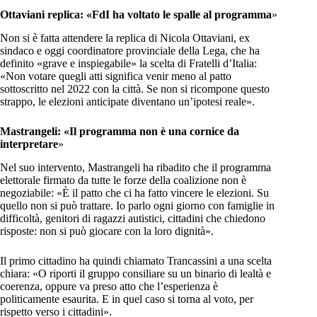
Ottaviani replica: «FdI ha voltato le spalle al programma
»
Non si è fatta attendere la replica di Nicola Ottaviani, ex
sindaco e oggi coordinatore provinciale della Lega, che ha
definito «grave e inspiegabile» la scelta di Fratelli d’Italia:
«Non votare quegli atti significa venir meno al patto
sottoscritto nel 2022 con la città. Se non si ricompone questo
strappo, le elezioni anticipate diventano un’ipotesi reale».
Mastrangeli: «Il programma non è una cornice da
interpretare
»
Nel suo intervento, Mastrangeli ha ribadito che il programma
elettorale firmato da tutte le forze della coalizione non è
negoziabile: «È il patto che ci ha fatto vincere le elezioni. Su
quello non si può trattare. Io parlo ogni giorno con famiglie in
difficoltà, genitori di ragazzi autistici, cittadini che chiedono
risposte: non si può giocare con la loro dignità».
Il primo cittadino ha quindi chiamato Trancassini a una scelta
chiara: «O riporti il gruppo consiliare su un binario di lealtà e
coerenza, oppure va preso atto che l’esperienza è
politicamente esaurita. E in quel caso si torna al voto, per
rispetto verso i cittadini».