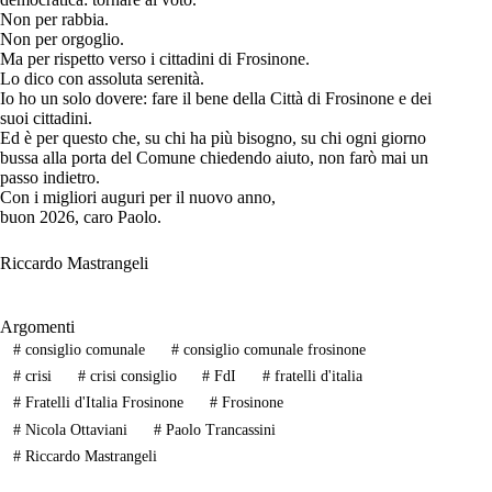
Non per rabbia.
Non per orgoglio.
Ma per rispetto verso i cittadini di Frosinone.
Lo dico con assoluta serenità.
Io ho un solo dovere: fare il bene della Città di Frosinone e dei
suoi cittadini.
Ed è per questo che, su chi ha più bisogno, su chi ogni giorno
bussa alla porta del Comune chiedendo aiuto, non farò mai un
passo indietro.
Con i migliori auguri per il nuovo anno,
buon 2026, caro Paolo.
Riccardo Mastrangeli
Argomenti
#
consiglio comunale
#
consiglio comunale frosinone
#
crisi
#
crisi consiglio
#
FdI
#
fratelli d'italia
#
Fratelli d'Italia Frosinone
#
Frosinone
#
Nicola Ottaviani
#
Paolo Trancassini
#
Riccardo Mastrangeli