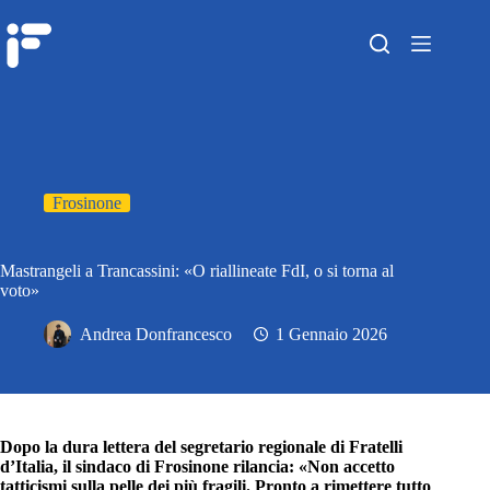
Frosinone
Mastrangeli a Trancassini: «O riallineate FdI, o si torna al
voto»
Andrea Donfrancesco
1 Gennaio 2026
Dopo la dura lettera del segretario regionale di Fratelli
d’Italia, il sindaco di Frosinone rilancia: «Non accetto
tatticismi sulla pelle dei più fragili. Pronto a rimettere tutto