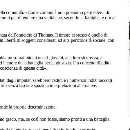
 della comunità. «Come comunità non possiamo permetterci di
e uniti per difendere una verità che, secondo la famiglia, è ormai
ata dall’omicidio di Thomas. Il timore espresso è quello di
 libertà di soggetti considerati ad alta pericolosità sociale, con
iamo soprattutto ai nostri giovani, alla loro sicurezza, al
i il cuore della battaglia per la giustizia. Un concetto ribadito
coscienza di questa città».
ntati dagli imputati sarebbero caduti e i numerosi indizi raccolti
io senza lasciare spazio a interpretazioni alternative.
conde la propria determinazione.
mo grado, ma, se così non fosse, siamo pronti a una battaglia
do la famiglia, ad assumersi fino in fondo le proprie