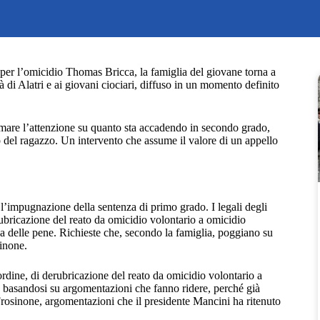
per l’omicidio Thomas Bricca, la famiglia del giovane torna a
 di Alatri e ai giovani ciociari, diffuso in un momento definito
amare l’attenzione su quanto sta accadendo in secondo grado,
o del ragazzo. Un intervento che assume il valore di un appello
l’impugnazione della sentenza di primo grado. I legali degli
rubricazione del reato da omicidio volontario a omicidio
va delle pene. Richieste che, secondo la famiglia, poggiano su
inone.
ordine, di derubricazione del reato da omicidio volontario a
o, basandosi su argomentazioni che fanno ridere, perché già
Frosinone, argomentazioni che il presidente Mancini ha ritenuto