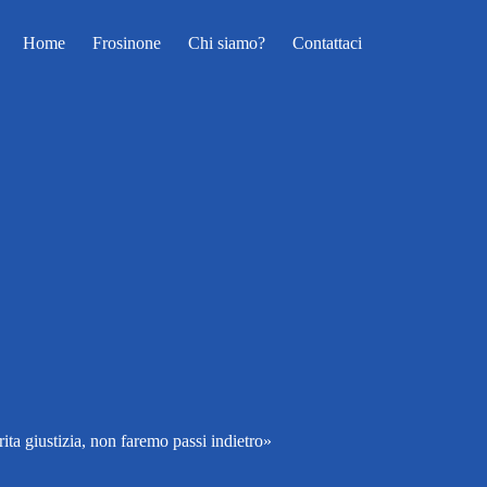
Home
Frosinone
Chi siamo?
Contattaci
ta giustizia, non faremo passi indietro»