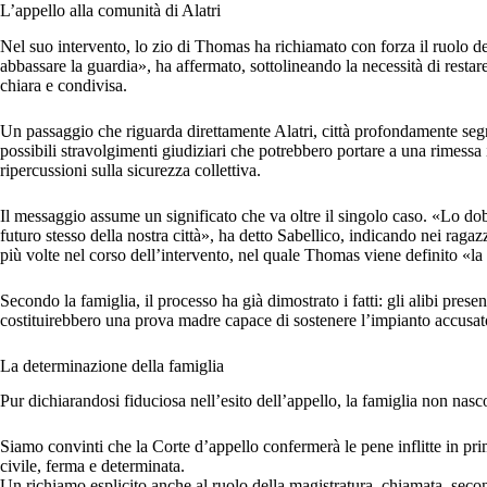
L’appello alla comunità di Alatri
Nel suo intervento, lo zio di Thomas ha richiamato con forza il ruolo
abbassare la guardia», ha affermato, sottolineando la necessità di restar
chiara e condivisa.
Un passaggio che riguarda direttamente Alatri, città profondamente segn
possibili stravolgimenti giudiziari che potrebbero portare a una rimessa in
ripercussioni sulla sicurezza collettiva.
Il messaggio assume un significato che va oltre il singolo caso. «Lo dobb
futuro stesso della nostra città», ha detto Sabellico, indicando nei ragazz
più volte nel corso dell’intervento, nel quale Thomas viene definito «la 
Secondo la famiglia, il processo ha già dimostrato i fatti: gli alibi prese
costituirebbero una prova madre capace di sostenere l’impianto accusator
La determinazione della famiglia
Pur dichiarandosi fiduciosa nell’esito dell’appello, la famiglia non nas
Siamo convinti che la Corte d’appello confermerà le pene inflitte in pri
civile, ferma e determinata.
Un richiamo esplicito anche al ruolo della magistratura, chiamata, secon