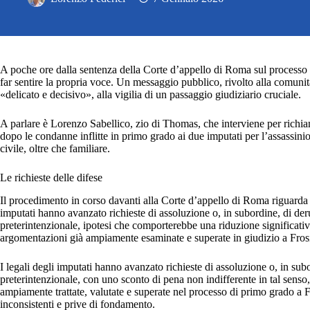
A poche ore dalla sentenza della Corte d’appello di Roma sul processo 
far sentire la propria voce. Un messaggio pubblico, rivolto alla comunità
«delicato e decisivo», alla vigilia di un passaggio giudiziario cruciale.
A parlare è Lorenzo Sabellico, zio di Thomas, che interviene per richi
dopo le condanne inflitte in primo grado ai due imputati per l’assassini
civile, oltre che familiare.
Le richieste delle difese
Il procedimento in corso davanti alla Corte d’appello di Roma riguarda 
imputati hanno avanzato richieste di assoluzione o, in subordine, di de
preterintenzionale, ipotesi che comporterebbe una riduzione significati
argomentazioni già ampiamente esaminate e superate in giudizio a Fros
I legali degli imputati hanno avanzato richieste di assoluzione o, in sub
preterintenzionale, con uno sconto di pena non indifferente in tal sens
ampiamente trattate, valutate e superate nel processo di primo grado a 
inconsistenti e prive di fondamento.