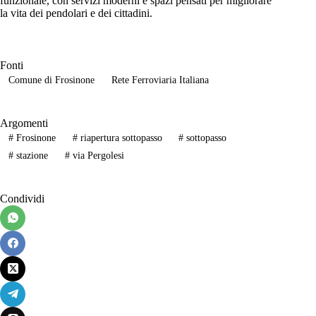
funzionale, con servizi moderni e spazi pensati per migliorare
la vita dei pendolari e dei cittadini.
Fonti
Comune di Frosinone
Rete Ferroviaria Italiana
Argomenti
#
Frosinone
#
riapertura sottopasso
#
sottopasso
#
stazione
#
via Pergolesi
Condividi