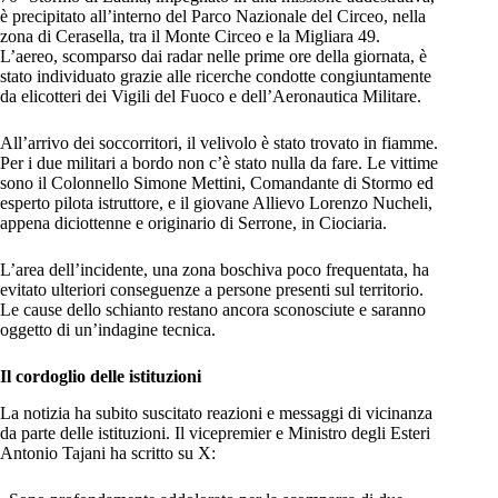
è precipitato all’interno del Parco Nazionale del Circeo, nella
zona di Cerasella, tra il Monte Circeo e la Migliara 49.
L’aereo, scomparso dai radar nelle prime ore della giornata, è
stato individuato grazie alle ricerche condotte congiuntamente
da elicotteri dei Vigili del Fuoco e dell’Aeronautica Militare.
All’arrivo dei soccorritori, il velivolo è stato trovato in fiamme.
Per i due militari a bordo non c’è stato nulla da fare. Le vittime
sono il Colonnello Simone Mettini, Comandante di Stormo ed
esperto pilota istruttore, e il giovane Allievo Lorenzo Nucheli,
appena diciottenne e originario di Serrone, in Ciociaria.
L’area dell’incidente, una zona boschiva poco frequentata, ha
evitato ulteriori conseguenze a persone presenti sul territorio.
Le cause dello schianto restano ancora sconosciute e saranno
oggetto di un’indagine tecnica.
Il cordoglio delle istituzioni
La notizia ha subito suscitato reazioni e messaggi di vicinanza
da parte delle istituzioni. Il vicepremier e Ministro degli Esteri
Antonio Tajani ha scritto su X: