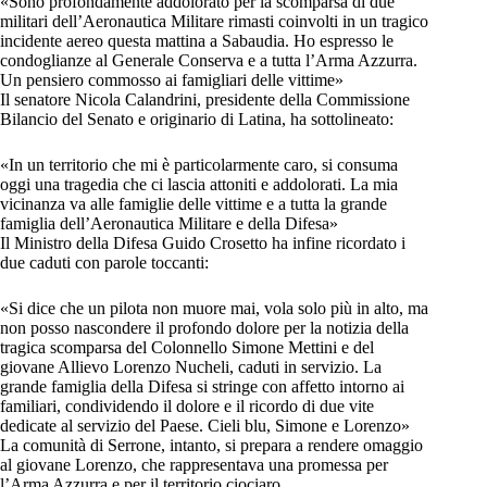
«Sono profondamente addolorato per la scomparsa di due
militari dell’Aeronautica Militare rimasti coinvolti in un tragico
incidente aereo questa mattina a Sabaudia. Ho espresso le
condoglianze al Generale Conserva e a tutta l’Arma Azzurra.
Un pensiero commosso ai famigliari delle vittime»
Il senatore Nicola Calandrini, presidente della Commissione
Bilancio del Senato e originario di Latina, ha sottolineato:
«In un territorio che mi è particolarmente caro, si consuma
oggi una tragedia che ci lascia attoniti e addolorati. La mia
vicinanza va alle famiglie delle vittime e a tutta la grande
famiglia dell’Aeronautica Militare e della Difesa»
Il Ministro della Difesa Guido Crosetto ha infine ricordato i
due caduti con parole toccanti:
«Si dice che un pilota non muore mai, vola solo più in alto, ma
non posso nascondere il profondo dolore per la notizia della
tragica scomparsa del Colonnello Simone Mettini e del
giovane Allievo Lorenzo Nucheli, caduti in servizio. La
grande famiglia della Difesa si stringe con affetto intorno ai
familiari, condividendo il dolore e il ricordo di due vite
dedicate al servizio del Paese. Cieli blu, Simone e Lorenzo»
La comunità di Serrone, intanto, si prepara a rendere omaggio
al giovane Lorenzo, che rappresentava una promessa per
l’Arma Azzurra e per il territorio ciociaro.