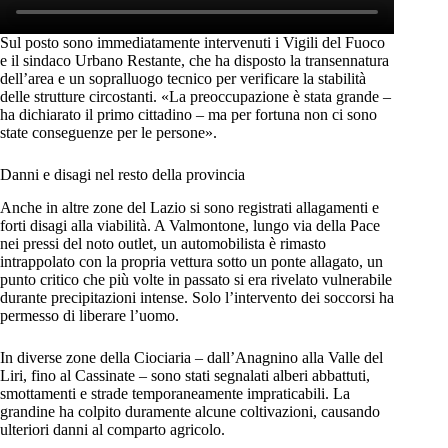
Sul posto sono immediatamente intervenuti i Vigili del Fuoco
e il sindaco Urbano Restante, che ha disposto la transennatura
dell’area e un sopralluogo tecnico per verificare la stabilità
delle strutture circostanti. «La preoccupazione è stata grande –
ha dichiarato il primo cittadino – ma per fortuna non ci sono
state conseguenze per le persone».
Danni e disagi nel resto della provincia
Anche in altre zone del Lazio si sono registrati allagamenti e
forti disagi alla viabilità. A Valmontone, lungo via della Pace
nei pressi del noto outlet, un automobilista è rimasto
intrappolato con la propria vettura sotto un ponte allagato, un
punto critico che più volte in passato si era rivelato vulnerabile
durante precipitazioni intense. Solo l’intervento dei soccorsi ha
permesso di liberare l’uomo.
In diverse zone della Ciociaria – dall’Anagnino alla Valle del
Liri, fino al Cassinate – sono stati segnalati alberi abbattuti,
smottamenti e strade temporaneamente impraticabili. La
grandine ha colpito duramente alcune coltivazioni, causando
ulteriori danni al comparto agricolo.